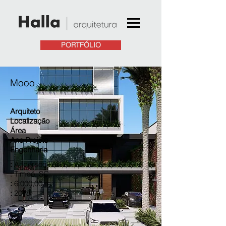
PORTFÓLIO
Mooo
Arquiteto
Localização
Área
Ano Projeto
Engenharia
:
Anderson Halla
: Timbó, SC
:
6.000,00 m²
:
2018
...