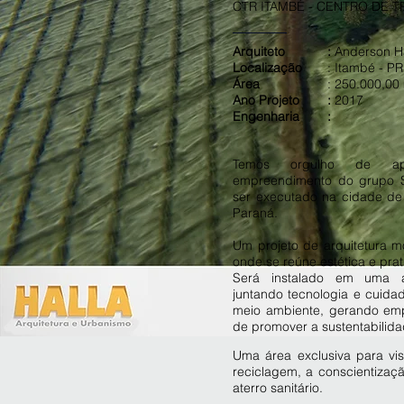
CTR ITAMBÉ - CENTRO DE 
Arquiteto
:
Anderson Ha
Localização
: Itambé - PR
Área
: 250.000,00
Ano Projeto
:
2017
Engenharia
:
Temos orgulho de ap
empreendimento do grupo S
ser executado na cidade de
Paraná.
Um projeto de arquitetura mo
onde se reúne estética e prat
Será instalado em uma 
juntando tecnologia e cuid
meio ambiente, gerando em
de promover a sustentabilida
Uma área exclusiva para vi
reciclagem, a conscientizaç
aterro sanitário.