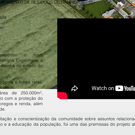
TRATAMENTO DE RESÍDUOS DE ITAMBÉ
lla
 m²
resentar o novo
errana Engenharia a
 Itambé no estado do
derna e linhas retas,
icidade.
área de 250.000m²,
ado com a proteção do
pregos e renda, além
de.
sitação e conscientização da comunidade sobre assuntos relacion
ão e a educação da população, foi uma das premissas do projeto a