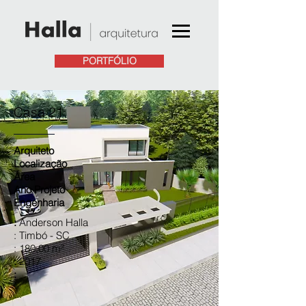
PORTFÓLIO
Casa 21
Arquiteto
Localização
Área
Ano Projeto
Engenharia
:
Anderson Halla
: Timbó - SC
: 180,00 m²
:
2017
:
...